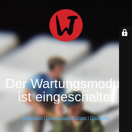
Der Wartungsmodus
ist eingeschaltet
Impressum
|
Datenschutzerklärung
|
Disclaimer