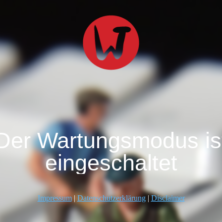
Der Wartungsmodus is
eingeschaltet
Impressum
|
Datenschutzerklärung
|
Disclaimer