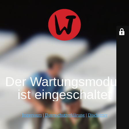
Der Wartungsmodus
ist eingeschaltet
Impressum
|
Datenschutzerklärung
|
Disclaimer