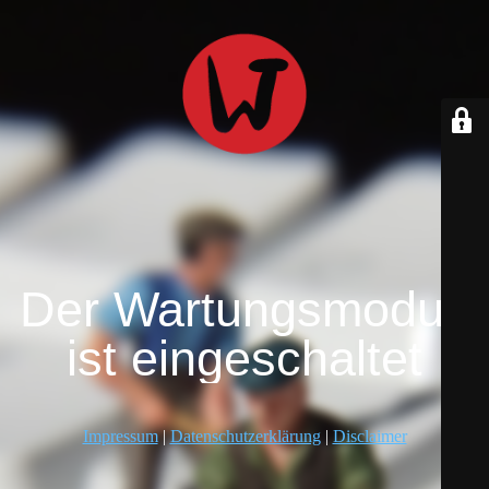
Der Wartungsmodus
ist eingeschaltet
Impressum
|
Datenschutzerklärung
|
Disclaimer