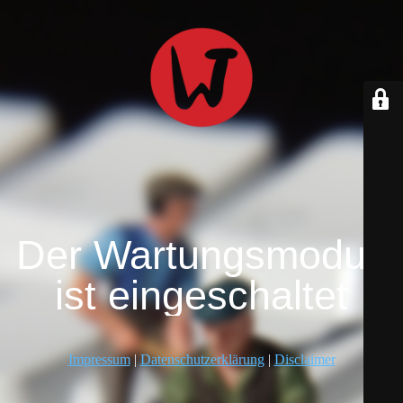
Der Wartungsmodus
ist eingeschaltet
Impressum
|
Datenschutzerklärung
|
Disclaimer